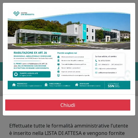
07761721494
ADI 3896406731 - CRT 3926322311
crt@centrosanbenedetto.it adi@centrosanbenedetto.it
Menù Principale
Chiudi
LISTA D'ATTESA
Effettuate tutte le formalità amministrative l’utente
è inserito nella LISTA DI ATTESA e vengono fornite