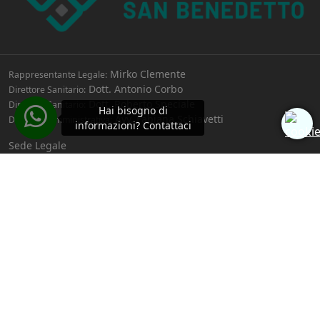
Mirko Clemente
Rappresentante Legale:
Dott. Antonio Corbo
Direttore Sanitario:
Dott. Roberto Speciale
Direttore Sanitario:
Hai bisogno di
Avv. Fabiana Schiavetti
Direttrice Amministrativa:
informazioni? Contattaci
Sede Legale
Circonvallazione Clodia 82, 00195 Roma
Sede Operativa
Via Casilina Sud, 7 03044 Cervaro
Tel. 07761721494
Cel. ADI 3896406731 - CRT 3926322311
E-mail: crt@centrosanbenedetto.it adi@centrosanbenedetto.it
Segnalazioni: segnalazioni@centrosanbenedetto.it